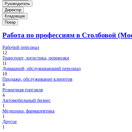
Руководитель
Директор
Кладовщик
Повар
Работа по профессиям в Столбовой (Мо
Рабочий персонал
12
Транспорт, логистика, перевозки
11
Домашний, обслуживающий персонал
10
Продажи, обслуживание клиентов
4
Розничная торговля
4
Автомобильный бизнес
1
Медицина, фармацевтика
1
Другое
1