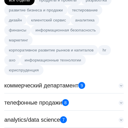
все отделы
продукты и проекты
разработка
развитие бизнеса и продажи
тестирование
дизайн
клиентский сервис
аналитика
финансы
информационная безопасность
маркетинг
корпоративное развитие рынков и капиталов
hr
axo
информационные технологии
юриспруденция
коммерческий департамент
9
Старший аналитик клиентской эффективности
телефонные продажи
8
HeadHunter::Коммерческий департамент
3 авг. 2026
Менеджер по продажам в сегменте малого и среднего
analytics/data science
з/п не указана
7
бизнеса
Москва