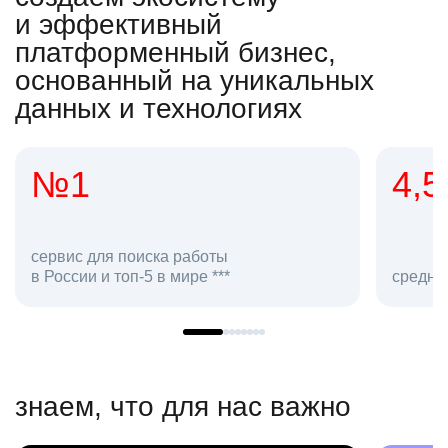
и эффективный
платформенный бизнес,
основанный на уникальных
данных и технологиях
4,5
2
сотр
средняя оценка hh.ru как работодателя **
в hh
знаем, что для нас важно