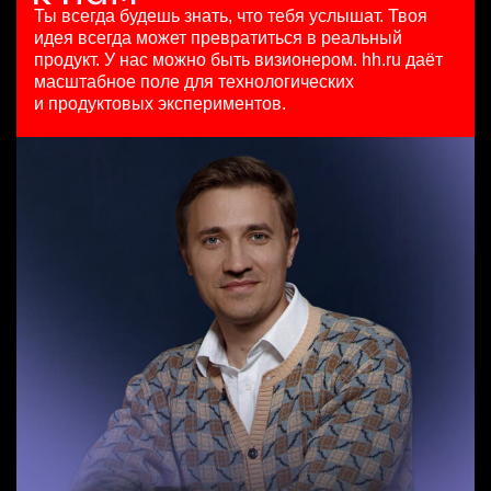
HeadHunter::Коммерческий департамент
29 июл. 2026
Ташкент
Ты всегда будешь знать, что тебя услышат.
Твоя
4 авг. 2026
з/п не указана
идея всегда может превратиться в реальный
Бренд-менеджер b2c
з/п не указана
Москва
продукт.
У нас можно быть визионером. hh.ru даёт
Менеджер по продажам в сегменте среднего и крупного
HeadHunter::Департамент маркетинга
Москва
масштабное поле для технологических
бизнеса
вчера
и продуктовых экспериментов.
HeadHunter::Телефонные продажи
з/п не указана
Менеджер по работе с ключевыми клиентами (КАМ)
вчера
Москва
HeadHunter::Коммерческий департамент
125000 - 175000 ₽
21 июл. 2026
Ярославль
з/п не указана
Москва