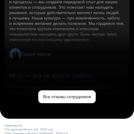
и процессы — мы создаём передовой опыт для наших
клиентов и сотрудников. Это помогает нам находить
решения, которые действительно меняют жизнь людей
к лучшему. Наша культура — про вовлечённость, заботу
и искреннее желание делать полезное. Мы гордимся тем,
что помогаем крутым компаниям и классным
специалистам находить друг друга. Быть частью таких
изменений по‑настоящему вдохновляет.
Сергей Чертов
hh.ru — это не просто работа
Это эмпатичные люди, заслуженные победы и дух
свободы. Мы помогаем миру и создаём лучший сервис
Все отзывы сотрудников
по поиску работы в стране.
Ольга Емельянова
*команда hh
**по данным Dream Job, 2025 год
***по данным рейтинга Similarweb, 2024 год