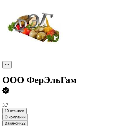
ООО
ФерЭльГам
3,7
19 отзывов
О компании
Вакансии
22