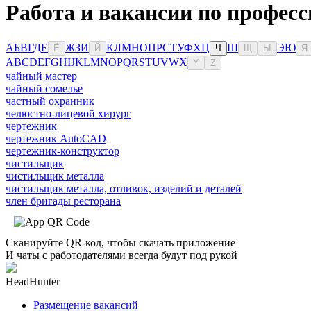
Работа и вакансии по професс
А
Б
В
Г
Д
Е
Ж
З
И
К
Л
М
Н
О
П
Р
С
Т
У
Ф
Х
Ц
Ш
Э
Ю
Ё
Й
Ч
Щ
Ы
Я
A
B
C
D
E
F
G
H
I
J
K
L
M
N
O
P
Q
R
S
T
U
V
W
X
Y
Z
чайный мастер
чайный сомелье
частный охранник
челюстно-лицевой хирург
чертежник
чертежник AutoCAD
чертежник-конструктор
чистильщик
чистильщик металла
чистильщик металла, отливок, изделий и деталей
член бригады ресторана
Сканируйте QR-код, чтобы скачать приложение
И чаты с работодателями всегда будут под рукой
HeadHunter
Размещение вакансий